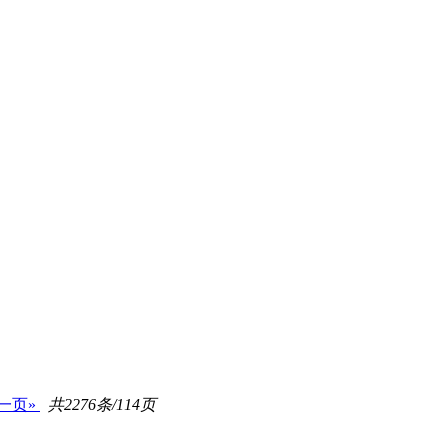
一页»
共2276条/114页