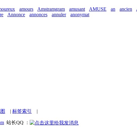
oureux
amours
Amstramgram
amusant
AMUSE
an
ancien
re
Annonce
annonces
annuler
anonymat
地图
|
标签索引
|
om
站长QQ ：