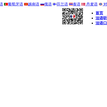
语
葡萄牙语
越南语
俄语
芬兰语
泰语
丹麦语
对
首页
法语听
法语口