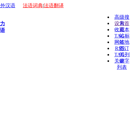
外汉语
法语词典
|
法语翻译
高级搜
设为首
索
力
收藏本
页
语
TAG标
站
网站地
签
RSS订
图
TAG列
阅
关键字
表
列表