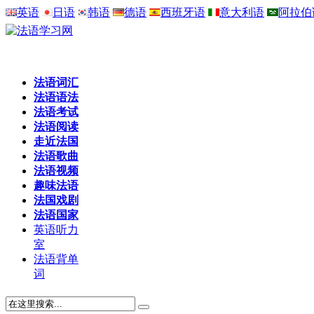
英语
日语
韩语
德语
西班牙语
意大利语
阿拉伯
法语词汇
法语语法
法语考试
法语阅读
走近法国
法语歌曲
法语视频
趣味法语
法国戏剧
法语国家
英语听力
室
法语背单
词