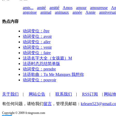
amis...
amité
amitié
Amos
amour
amoureuse
Am
angoisse
animal
animaux
année
Annie
anniversai
热点内容
动词变位：être
动词变位：avoir
动词变位：aller
动词变位：venir
动词变位：faire
法语名字大全（女孩篇）M
法语时态总结简单版
动词变位：prendre
法语歌曲：Tu Me Manques 我想你
动词变位：pouvoir
关于我们
|
网站公告
|
联系我们
|
RSS订阅
|
网站
有任何问题，请给我们
留言
，管理员邮箱：
krlearn523@gmail.c
Copyright © 2009 fr.tingroom.com