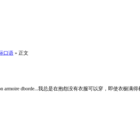
际口语
» 正文
e, mme si mon armoire dborde...我总是在抱怨没有衣服可以穿，即使衣橱满