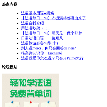
热点内容
法语基本用语--问候
【法语每日一句】衣橱满得都溢出来了
法语自我介绍
用法语吵架（1）
【法语每日一句】明天见，做个好梦
日常法语口语：一路顺风
法语旅游必备句型(十)
别人说merci，你只会回答de rien?
很高兴认识你！Enchanté
法语我爱你怎么说？只会Je t'aime怎行
论坛新贴