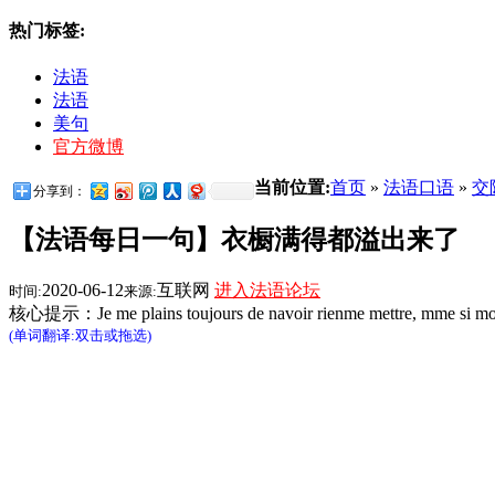
热门标签:
法语
法语
美句
官方微博
当前位置:
首页
»
法语口语
»
交
分享到：
【法语每日一句】衣橱满得都溢出来了
2020-06-12
互联网
进入法语论坛
时间:
来源:
核心提示：Je me plains toujours de navoir rienme mettr
(单词翻译:双击或拖选)