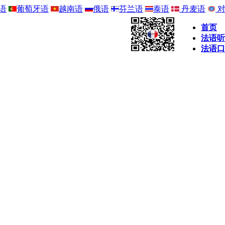
语
葡萄牙语
越南语
俄语
芬兰语
泰语
丹麦语
对
首页
法语听
法语口