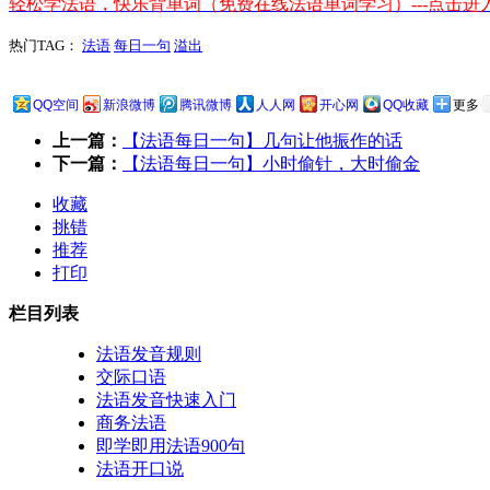
轻松学法语，快乐背单词（免费在线法语单词学习）---点击进
热门TAG：
法语
每日一句
溢出
QQ空间
新浪微博
腾讯微博
人人网
开心网
QQ收藏
更多
上一篇：
【法语每日一句】几句让他振作的话
下一篇：
【法语每日一句】小时偷针，大时偷金
收藏
挑错
推荐
打印
栏目列表
法语发音规则
交际口语
法语发音快速入门
商务法语
即学即用法语900句
法语开口说