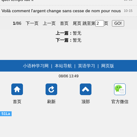
Voilà comment l'argent change sans cesse de nom pour nous
10-15
échapper
1
/86
下一页
上一页
首页
尾页
跳至第
页
上一篇：
暂无
下一篇：
暂无
小语种学习网
|
本站导航
|
英语学习
|
网页版
08/06 13:49
首页
刷新
顶部
官方微信
51La